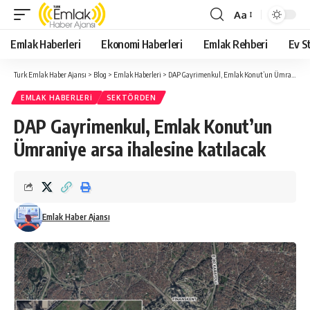
Aa
Yazı
Tipi
Emlak Haberleri
Ekonomi Haberleri
Emlak Rehberi
Ev St
Yeniden
Boyutlandırıcı
Turk Emlak Haber Ajansı
>
Blog
>
Emlak Haberleri
>
DAP Gayrimenkul, Emlak Konut’un Ümraniye arsa ihalesine katılacak
EMLAK HABERLERI
SEKTÖRDEN
DAP Gayrimenkul, Emlak Konut’un
Ümraniye arsa ihalesine katılacak
Emlak Haber Ajansı