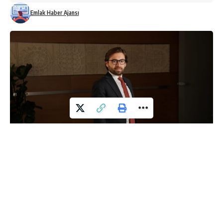
Emlak Haber Ajansı
Konut satın alırken çoğu zaman konum ve iç tasarım
ön plana çıkarken, yaşam konforunu ve uzun vadeli
maliyetleri doğrudan etkileyen yalıtım detayları göz