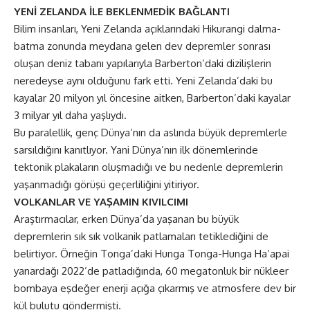
YENİ ZELANDA İLE BEKLENMEDİK BAĞLANTI
Bilim insanları, Yeni Zelanda açıklarındaki Hikurangi dalma-
batma zonunda meydana gelen dev depremler sonrası
oluşan deniz tabanı yapılarıyla Barberton’daki dizilişlerin
neredeyse aynı olduğunu fark etti. Yeni Zelanda’daki bu
kayalar 20 milyon yıl öncesine aitken, Barberton’daki kayalar
3 milyar yıl daha yaşlıydı.
Bu paralellik, genç Dünya’nın da aslında büyük depremlerle
sarsıldığını kanıtlıyor. Yani Dünya’nın ilk dönemlerinde
tektonik plakaların oluşmadığı ve bu nedenle depremlerin
yaşanmadığı görüşü geçerliliğini yitiriyor.
VOLKANLAR VE YAŞAMIN KIVILCIMI
Araştırmacılar, erken Dünya’da yaşanan bu büyük
depremlerin sık sık volkanik patlamaları tetiklediğini de
belirtiyor. Örneğin Tonga’daki Hunga Tonga-Hunga Ha’apai
yanardağı 2022’de patladığında, 60 megatonluk bir nükleer
bombaya eşdeğer enerji açığa çıkarmış ve atmosfere dev bir
kül bulutu göndermişti.