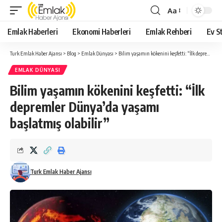
Aa
Yazı
Tipi
Emlak Haberleri
Ekonomi Haberleri
Emlak Rehberi
Ev St
Yeniden
Boyutlandırıcı
Turk Emlak Haber Ajansı
>
Blog
>
Emlak Dünyası
>
Bilim yaşamın kökenini keşfetti: “İlk depremler Dünya’da yaşamı başlatmış olabilir”
EMLAK DÜNYASI
Bilim yaşamın kökenini keşfetti: “İlk
depremler Dünya’da yaşamı
başlatmış olabilir”
Turk Emlak Haber Ajansı