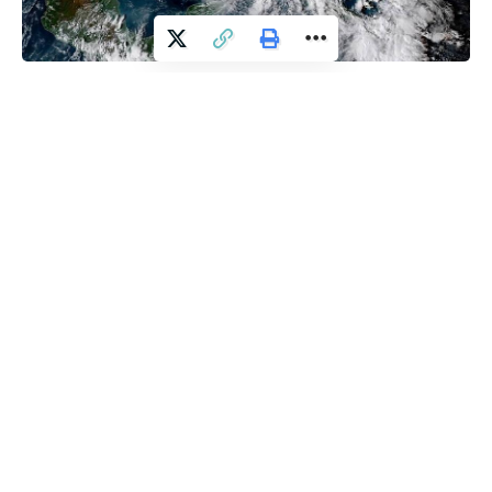
WMO, La Nina ve sıcaklık artışına neden olan El Nino hava
olayının etkisine ilişkin bir güncelleme rapor yayımladı.
Raporda, “La Nina, eylülden itibaren hava ve iklim
modellerini etkilemeye başlayabilir. Ancak La Nina’nın geçici
soğuma etkisine rağmen sıcaklıkların dünyanın büyük bir
bölümünde ortalamanın üzerinde olması bekleniyor.” denildi.
Eylül ve kasım beklenenden sıcak geçecek
Mart 2025’ten bu yana El Nino ve La Nina koşullarının
görülmediği, nötr iklim koşullarının devam ettiği belirtilen
raporda, Ekvator Pasifik’te deniz yüzeyi sıcaklık anomalilerinin
ortalamaya yakın seyrettiği ve bu durumun muhtemelen bu
ay başlayacak La Nina olayının ortaya çıkmasına kademeli
olarak zemin hazırlayabileceği belirtildi.
Raporda, eylül-kasım aylarında kuzey yarım küre ve güney