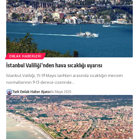
EMLAK HABERLERI
İstanbul Valiliği’nden hava sıcaklığı uyarısı
İstanbul Valiliği, 15-19 Mayıs tarihleri arasında sıcaklığın mevsim
normallerinin 9-13 derece üzerinde…
Turk Emlak Haber Ajansı
14 Mayıs 2020