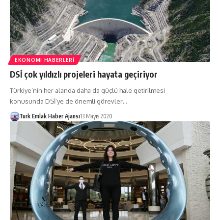
EKONOMI HABERLERI
DSİ çok yıldızlı projeleri hayata geçiriyor
Türkiye’nin her alanda daha da güçlü hale getirilmesi
konusunda DSİ’ye de önemli görevler…
Turk Emlak Haber Ajansı
13 Mayıs 2020