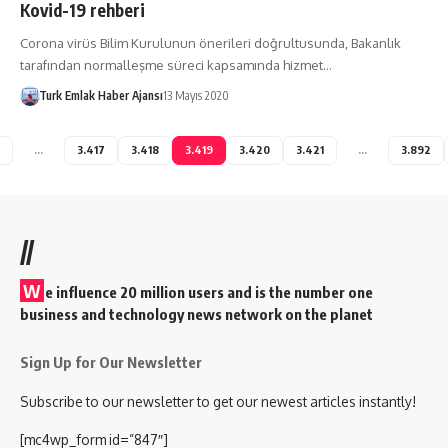
Kovid-19 rehberi
Corona virüs Bilim Kurulunun önerileri doğrultusunda, Bakanlık
tarafından normalleşme süreci kapsamında hizmet…
Turk Emlak Haber Ajansı
13 Mayıs 2020
…
3.417
3.418
3.419
3.420
3.421
…
3.892
//
W
e influence 20 million users and is the number one
business and technology news network on the planet
Sign Up for Our Newsletter
Subscribe to our newsletter to get our newest articles instantly!
[mc4wp_form id=”847″]